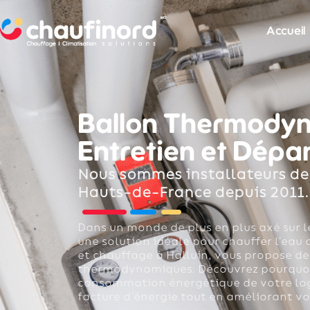
Accueil
Ballon Thermodynam
Entretien et Dép
Nous sommes installateurs de
Hauts-de-France depuis 2011.
Dans un monde de plus en plus axé sur l
une solution idéale pour chauffer l’eau
et chauffage à Halluin, vous propose de
thermodynamiques. Découvrez pourquoi c
consommation énergétique de votre log
facture d’énergie tout en améliorant vo