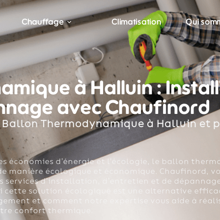
Chauffage
Climatisation
Qui som
ique à Halluin : Install
annage avec Chaufinord
 Ballon Thermodynamique à Halluin et p
es économies d’énergie et l’écologie, le ballon ther
 de manière écologique et économique. Chaufinord, vo
s services d’installation, d’entretien et de dépannag
ette solution écologique est une alternative efficac
ement et comment notre expertise vous aide à réalis
tre confort thermique.