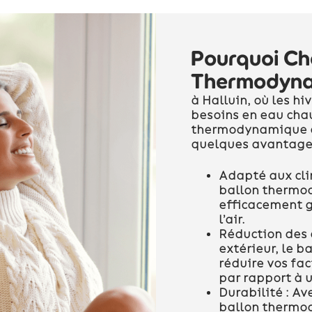
Pourquoi Cho
Thermodynam
à Halluin, où les hi
besoins en eau cha
thermodynamique es
quelques avantage
Adapté aux cli
ballon thermo
efficacement g
l’air.
Réduction des 
extérieur, le 
réduire vos fac
par rapport à 
Durabilité :
Ave
ballon thermod