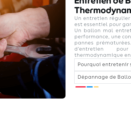
Entretien de B
Thermodynami
Un entretien régulie
est essentiel pour gar
Un ballon mal entre
performance, une con
pannes prématurées.
d’entretien po
thermodynamique en p
Pourquoi entretenir
Dépannage de Ballo