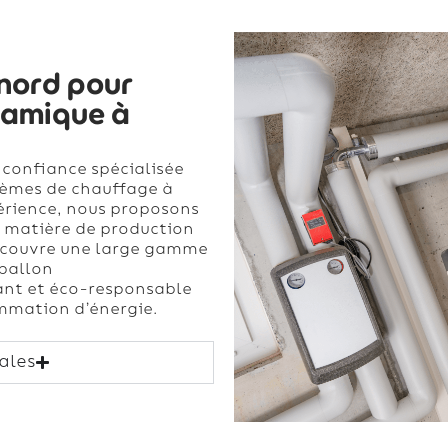
inord pour
namique à
 confiance spécialisée
stèmes de chauffage à
périence, nous proposons
n matière de production
e couvre une large gamme
 ballon
nt et éco-responsable
mmation d’énergie.
ales