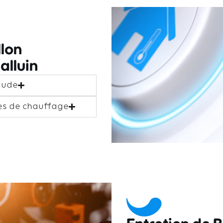
lon
lluin
aude
es de chauffage