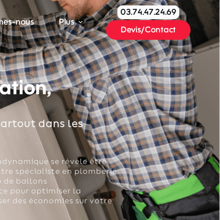
03.74.47.24.69
mes-nous
Plus
Devis/Contact
ation,
artout dans les
modynamique se révèle être
tre spécialiste en plomberie
e de ballons
e pour optimiser la
er des économies sur votre