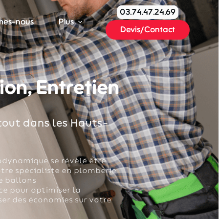
03.74.47.24.69
mes-nous
Plus
Devis/Contact
ion, Entretien
out dans les Hauts-
modynamique se révèle être
tre spécialiste en plomberie
e ballons
e pour optimiser la
er des économies sur votre