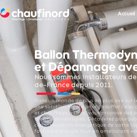
Accueil
Ballon Thermodyna
et Dépannage ave
Nous sommes installateurs de
de-France depuis 2011.
Dans un monde de plus en plus axé sur l
une solution idéale pour chauffer l’eau
et chauffage à Loos, vous propose des s
thermodynamiques. Découvrez pourquoi c
consommation énergétique de votre log
facture d’énergie tout en améliorant vo