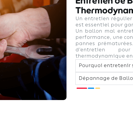
Entretien de B
Thermodynam
Un entretien régulie
est essentiel pour gar
Un ballon mal entre
performance, une con
pannes prématurées.
d’entretien po
thermodynamique en p
Pourquoi entretenir
Dépannage de Ball