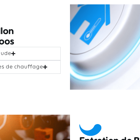
lon
oos
aude
es de chauffage