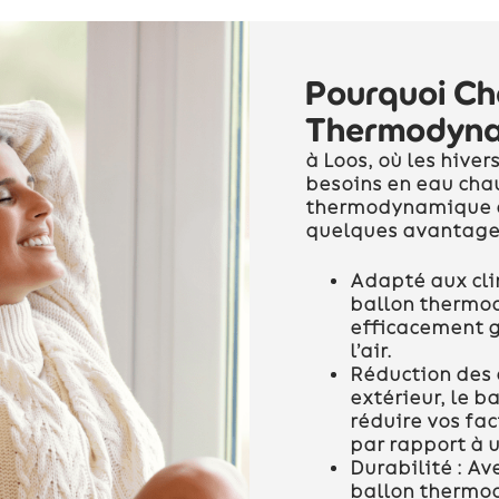
Pourquoi Cho
Thermodyna
à Loos, où les hiver
besoins en eau cha
thermodynamique es
quelques avantage
Adapté aux cli
ballon thermo
efficacement g
l’air.
Réduction des 
extérieur, le 
réduire vos fac
par rapport à 
Durabilité :
Ave
ballon thermod