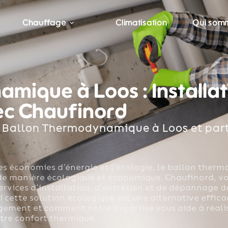
Chauffage
Climatisation
Qui som
mique à Loos : Installat
c Chaufinord
 Ballon Thermodynamique à Loos et part
es économies d’énergie et l’écologie, le ballon ther
 de manière écologique et économique. Chaufinord, vo
ervices d’installation, d’entretien et de dépannage d
ette solution écologique est une alternative efficac
ement et comment notre expertise vous aide à réalis
tre confort thermique.