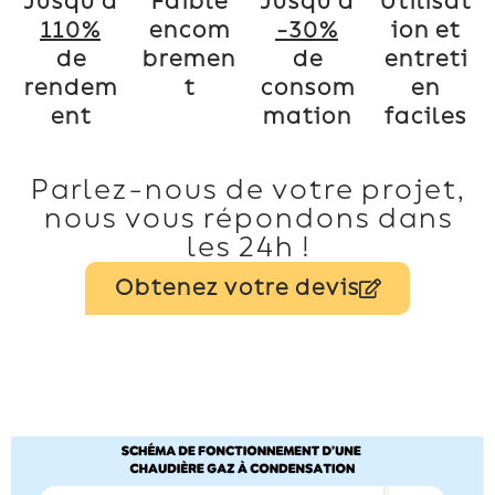
Jusqu’à
Faible
Jusqu’à
Utilisat
110%
encom
-30%
ion et
de
bremen
de
entreti
rendem
t
consom
en
ent
mation
faciles
Parlez-nous de votre projet,
nous vous répondons dans
les 24h !
Obtenez votre devis