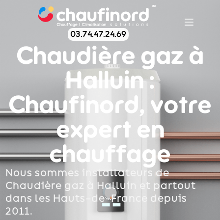
03.74.47.24.69
Chaudière gaz à
Halluin :
Chaufinord, votre
expert en
chauffage
Nous sommes installateurs de
Chaudière gaz à Halluin et partout
dans les Hauts-de-France depuis
2011.