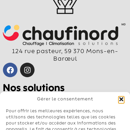
124 rue pasteur, 59 370 Mons-en-
Barœul
Nos solutions
Pompe à chaleur air-air
Gérer le consentement
Pompe à chaleur air-eau
Géothermie
Pour offrir les meilleures expériences, nous
Chauffe-eau
utilisons des technologies telles que les cookies
pour stocker et/ou accéder aux informations des
Climatisation
appareils. Le fait de consentir à ces technologies