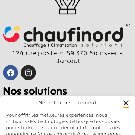
124 rue pasteur, 59 370 Mons-en-
Barœul
Nos solutions
Pompe à chaleur air-air
Gérer le consentement
Pompe à chaleur air-eau
Géothermie
Pour offrir les meilleures expériences, nous
Chauffe-eau
utilisons des technologies telles que les cookies
pour stocker et/ou accéder aux informations des
Climatisation
appareils. Le fait de consentir à ces technologies