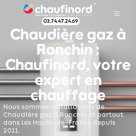
03.74.47.24.69
Chaudière gaz à
Ronchin :
Chaufinord, votre
expert en
chauffage
Nous sommes installateurs de
Chaudière gaz à Ronchin et partout
dans les Hauts-de-France depuis
2011.