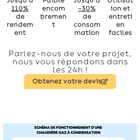
Jusqu’à
Faible
Jusqu’à
Utilisat
110%
encom
-30%
ion et
de
bremen
de
entreti
rendem
t
consom
en
ent
mation
faciles
Parlez-nous de votre projet,
nous vous répondons dans
les 24h !
Obtenez votre devis