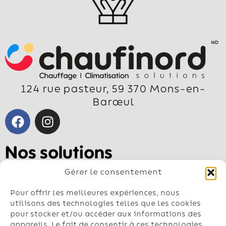
124 rue pasteur, 59 370 Mons-en-
Barœul
Nos solutions
Pompe à chaleur air-air
Gérer le consentement
Pompe à chaleur air-eau
Géothermie
Pour offrir les meilleures expériences, nous
Chauffe-eau
utilisons des technologies telles que les cookies
pour stocker et/ou accéder aux informations des
Climatisation
appareils. Le fait de consentir à ces technologies