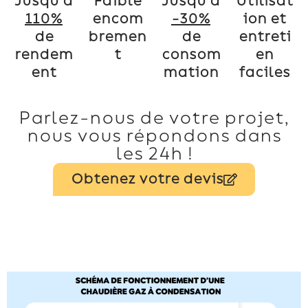
Jusqu’à
Faible
Jusqu’à
Utilisat
110%
encom
-30%
ion et
de
bremen
de
entreti
rendem
t
consom
en
ent
mation
faciles
Parlez-nous de votre projet,
nous vous répondons dans
les 24h !
Obtenez votre devis