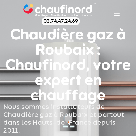
03.74.47.24.69
Chaudière gaz à
Roubaix :
Chaufinord, votre
expert en
chauffage
Nous sommes installateurs de
Chaudière gaz à Roubaix et partout
dans les Hauts-de-France depuis
2011.