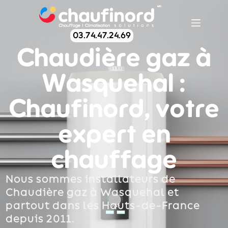
03.74.47.24.69
Chaudière gaz à
Wasquehal :
Chaufinord, votre
expert en
chauffage
Nous sommes installateurs de
Chaudière gaz à Wasquehal et
partout dans les Hauts-de-France
depuis 2011.