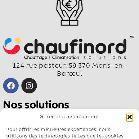
124 rue pasteur, 59 370 Mons-en-
Barœul
Nos solutions
Pompe à chaleur air-air
Gérer le consentement
Pompe à chaleur air-eau
Géothermie
Pour offrir les meilleures expériences, nous
Chauffe-eau
utilisons des technologies telles que les cookies