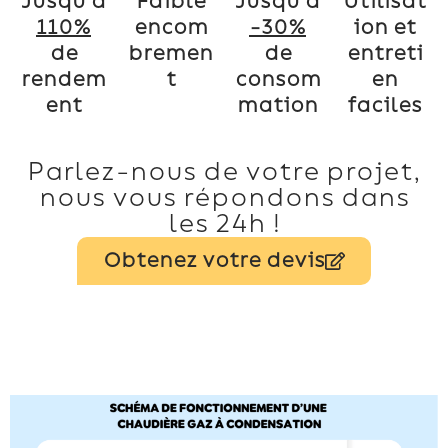
Jusqu’à
Faible
Jusqu’à
Utilisat
110%
encom
-30%
ion et
de
bremen
de
entreti
rendem
t
consom
en
ent
mation
faciles
Parlez-nous de votre projet,
nous vous répondons dans
les 24h !
Obtenez votre devis