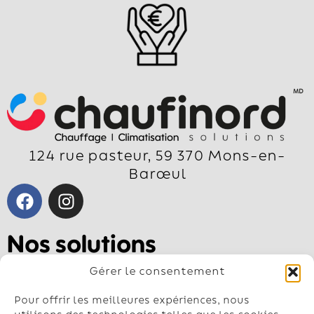
124 rue pasteur, 59 370 Mons-en-
Barœul
Nos solutions
Pompe à chaleur air-air
Gérer le consentement
Pompe à chaleur air-eau
Géothermie
Pour offrir les meilleures expériences, nous