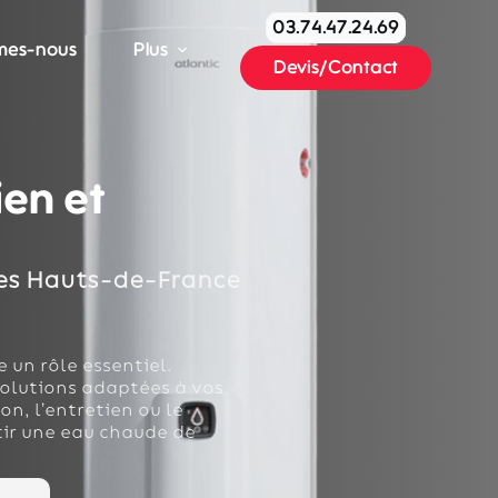
03.74.47.24.69
mes-nous
Plus
Devis/Contact
ien et
les Hauts-de-France
 un rôle essentiel.
solutions adaptées à vos
n, l’entretien ou le
tir une eau chaude de