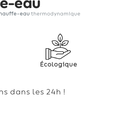
fe-eau
hauffe-eau
thermodynamique
Écologique
s dans les 24h !