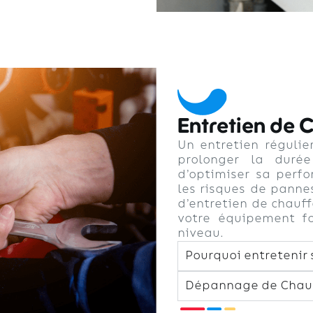
Entretien de 
Un entretien réguli
prolonger la duré
d’optimiser sa perf
les risques de panne
d’entretien de chauf
votre équipement fo
niveau.
Pourquoi entretenir
Dépannage de Chauf