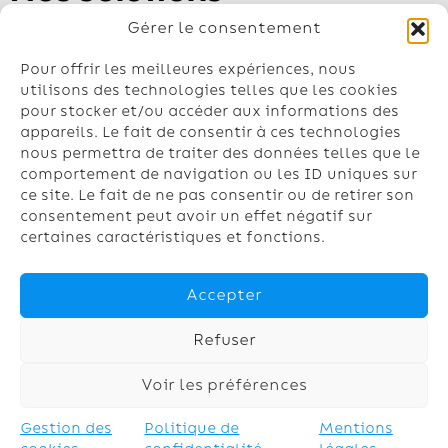
Pompe à chaleur air-air
Gérer le consentement
Pompe à chaleur air-eau
Géothermie
Pour offrir les meilleures expériences, nous
Chauffe-eau
utilisons des technologies telles que les cookies
pour stocker et/ou accéder aux informations des
Climatisation
appareils. Le fait de consentir à ces technologies
nous permettra de traiter des données telles que le
Contactez-nous
comportement de navigation ou les ID uniques sur
Nos conseillers vous répondent du lundi
ce site. Le fait de ne pas consentir ou de retirer son
au vendredi de 8h à 18h
consentement peut avoir un effet négatif sur
certaines caractéristiques et fonctions.
03.74.47.24.69
contact@chaufinord.fr
Accepter
Refuser
Mentions
Politique
Gestion
Copyright
Voir les préférences
légales
de
des
© 2024 –
confidenti
cookies
Chaufinor
Devis / Contact
Gestion des
Politique de
Mentions
alité
d
Gratuit & rapide