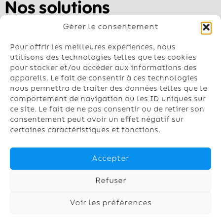
Nos solutions
Pompe à chaleur air-air
Gérer le consentement
Pompe à chaleur air-eau
Géothermie
Pour offrir les meilleures expériences, nous
Chauffe-eau
utilisons des technologies telles que les cookies
pour stocker et/ou accéder aux informations des
Climatisation
appareils. Le fait de consentir à ces technologies
nous permettra de traiter des données telles que le
Contactez-nous
comportement de navigation ou les ID uniques sur
Nos conseillers vous répondent du lundi
ce site. Le fait de ne pas consentir ou de retirer son
au vendredi de 8h à 18h
consentement peut avoir un effet négatif sur
certaines caractéristiques et fonctions.
03.74.47.24.69
contact@chaufinord.fr
Accepter
Refuser
Mentions
Politique
Gestion
Copyright
Voir les préférences
légales
de
des
© 2024 –
confidenti
cookies
Chaufinor