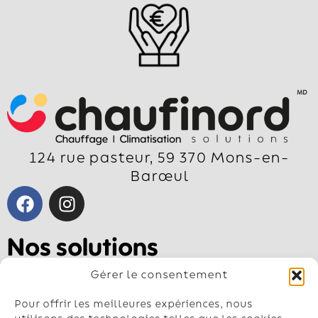
124 rue pasteur, 59 370 Mons-en-
Barœul
Nos solutions
Pompe à chaleur air-air
Gérer le consentement
Pompe à chaleur air-eau
Géothermie
Pour offrir les meilleures expériences, nous