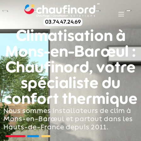
03.74.47.24.69
Climatisation à
Mons-en-Barœul :
Chaufinord, votre
spécialiste du
confort thermique
Nous sommes installateurs de clim à
Mons-en-Barœul et partout dans les
Hauts-de-France depuis 2011.