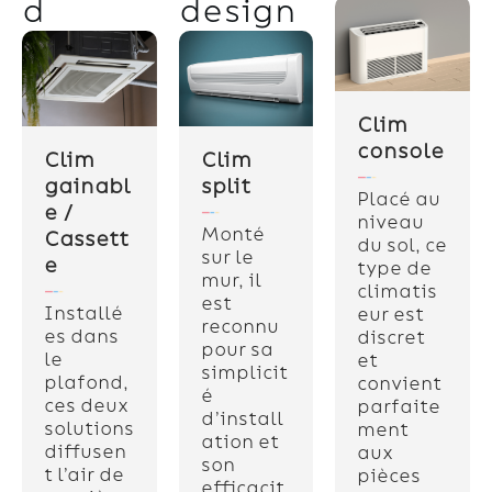
d
design
Clim
console
Clim
Clim
gainabl
split
Placé au
e /
niveau
Monté
Cassett
du sol, ce
sur le
e
type de
mur, il
climatis
est
Installé
eur est
reconnu
es dans
discret
pour sa
le
et
simplicit
plafond,
convient
é
ces deux
parfaite
d’install
solutions
ment
ation et
diffusen
aux
son
t l’air de
pièces
efficacit