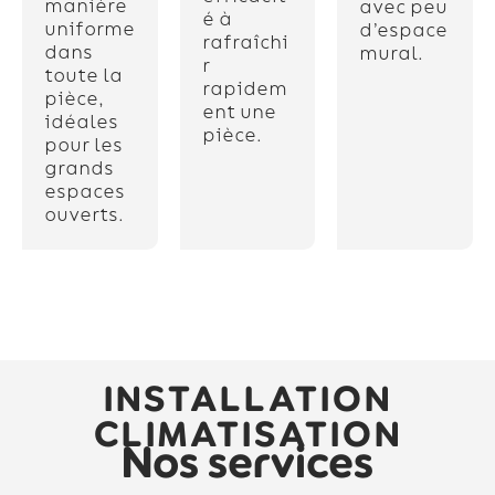
manière
avec peu
é à
uniforme
d’espace
rafraîchi
dans
mural.
r
toute la
rapidem
pièce,
ent une
idéales
pièce.
pour les
grands
espaces
ouverts.
INSTALLATION
CLIMATISATION
Nos services