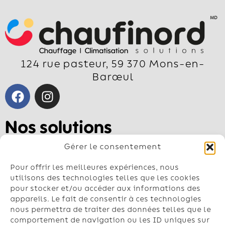
124 rue pasteur, 59 370 Mons-en-
Barœul
Nos solutions
Pompe à chaleur air-air
Gérer le consentement
Pompe à chaleur air-eau
Géothermie
Pour offrir les meilleures expériences, nous
Chauffe-eau
utilisons des technologies telles que les cookies
pour stocker et/ou accéder aux informations des
Climatisation
appareils. Le fait de consentir à ces technologies
nous permettra de traiter des données telles que le
Contactez-nous
comportement de navigation ou les ID uniques sur