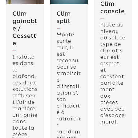
Clim
console
Clim
Clim
gainabl
split
Placé au
e /
niveau
Monté
Cassett
du sol, ce
sur le
e
type de
mur, il
climatis
est
Installé
eur est
reconnu
es dans
discret
pour sa
le
et
simplicit
plafond,
convient
é
ces deux
parfaite
d’install
solutions
ment
ation et
diffusen
aux
son
t l’air de
pièces
efficacit
manière
avec peu
é à
uniforme
d’espace
rafraîchi
dans
mural.
r
toute la
rapidem
pièce,