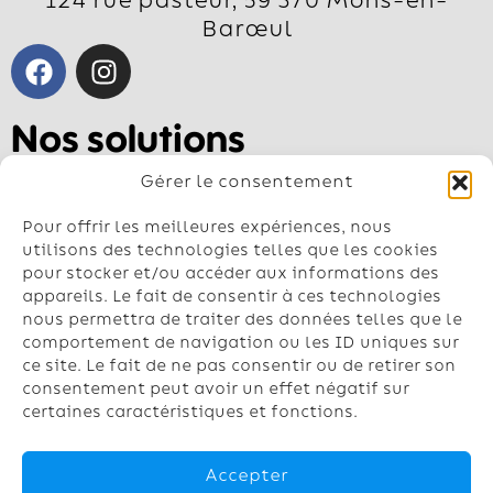
124 rue pasteur, 59 370 Mons-en-
Barœul
Nos solutions
Pompe à chaleur air-air
Gérer le consentement
Pompe à chaleur air-eau
Géothermie
Pour offrir les meilleures expériences, nous
Chauffe-eau
utilisons des technologies telles que les cookies
pour stocker et/ou accéder aux informations des
Climatisation
appareils. Le fait de consentir à ces technologies
nous permettra de traiter des données telles que le
Contactez-nous
comportement de navigation ou les ID uniques sur
Nos conseillers vous répondent du lundi
ce site. Le fait de ne pas consentir ou de retirer son
au vendredi de 8h à 18h
consentement peut avoir un effet négatif sur
certaines caractéristiques et fonctions.
03.74.47.24.69
contact@chaufinord.fr
Accepter