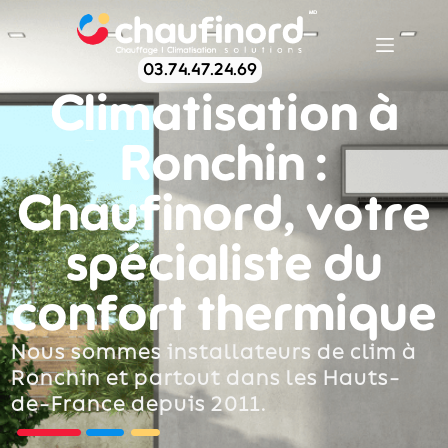
03.74.47.24.69
Climatisation à
Ronchin :
Chaufinord, votre
spécialiste du
confort thermique
Nous sommes installateurs de clim à
Ronchin et partout dans les Hauts-
de-France depuis 2011.