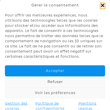
Pompe à chaleur air-air
Gérer le consentement
Pompe à chaleur air-eau
Géothermie
Pour offrir les meilleures expériences, nous
Chauffe-eau
utilisons des technologies telles que les cookies
pour stocker et/ou accéder aux informations des
Climatisation
appareils. Le fait de consentir à ces technologies
nous permettra de traiter des données telles que le
Contactez-nous
comportement de navigation ou les ID uniques sur
Nos conseillers vous répondent du lundi
ce site. Le fait de ne pas consentir ou de retirer son
au vendredi de 8h à 18h
consentement peut avoir un effet négatif sur
certaines caractéristiques et fonctions.
03.74.47.24.69
contact@chaufinord.fr
Accepter
Refuser
Mentions
Politique
Gestion
Copyright
Voir les préférences
légales
de
des
© 2024 –
confidenti
cookies
Chaufinor
Devis / Contact
Gestion des
Politique de
Mentions
alité
d
Gratuit & rapide
cookies
confidentialité
légales