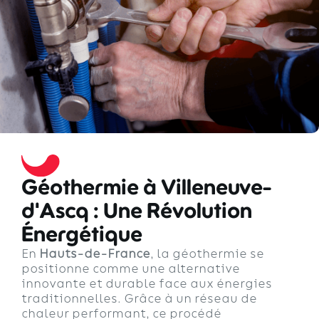
Géothermie à Villeneuve-
d'Ascq : Une Révolution
Énergétique
En
Hauts-de-France
, la géothermie se
positionne comme une alternative
innovante et durable face aux énergies
traditionnelles. Grâce à un réseau de
chaleur performant, ce procédé