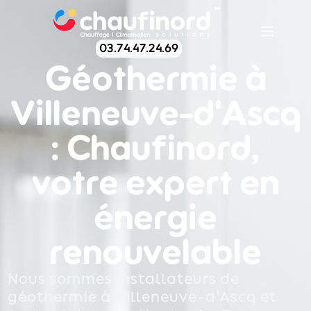
03.74.47.24.69
Géothermie à
Villeneuve-d'Ascq
: Chaufinord,
votre expert en
énergie
renouvelable
Nous sommes installateurs de
géothermie à Villeneuve-d’Ascq et