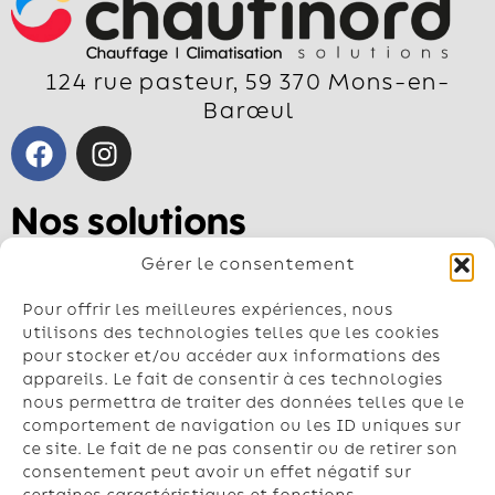
124 rue pasteur, 59 370 Mons-en-
Barœul
Nos solutions
Pompe à chaleur air-air
Gérer le consentement
Pompe à chaleur air-eau
Géothermie
Pour offrir les meilleures expériences, nous
Chauffe-eau
utilisons des technologies telles que les cookies
pour stocker et/ou accéder aux informations des
Climatisation
appareils. Le fait de consentir à ces technologies
nous permettra de traiter des données telles que le
Contactez-nous
comportement de navigation ou les ID uniques sur
Nos conseillers vous répondent du lundi
ce site. Le fait de ne pas consentir ou de retirer son
au vendredi de 8h à 18h
consentement peut avoir un effet négatif sur