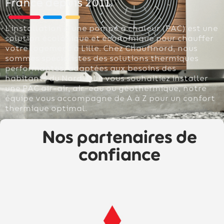
France depuis 2011.
L’installation d’une pompe à chaleur (PAC) est une
solution écologique et économique pour chauffer
votre logement à Lille. Chez Chaufinord, nous
sommes spécialistes des solutions thermiques
performantes, adaptées aux besoins des
habitants du Nord. Que vous souhaitiez installer
une PAC air-air, air-eau ou géothermique, notre
équipe vous accompagne de A à Z pour un confort
thermique optimal.
Nos partenaires de
confiance