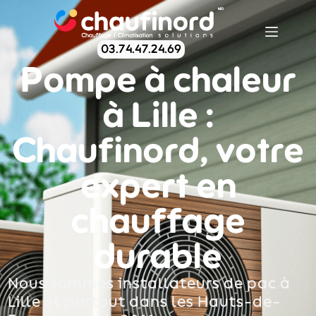
03.74.47.24.69
Pompe à chaleur
à Lille :
Chaufinord, votre
expert en
chauffage
durable
Nous sommes installateurs de pac à
Lille et partout dans les Hauts-de-