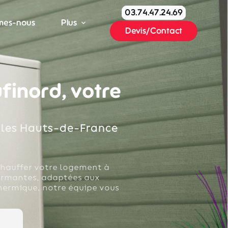
03.74.47.24.69
mes-nous
Plus
Devis/Contact
finord, votre
 les Hauts-de-France
chauffer votre logement à
ormantes, adaptées aux
thermique, notre équipe vous