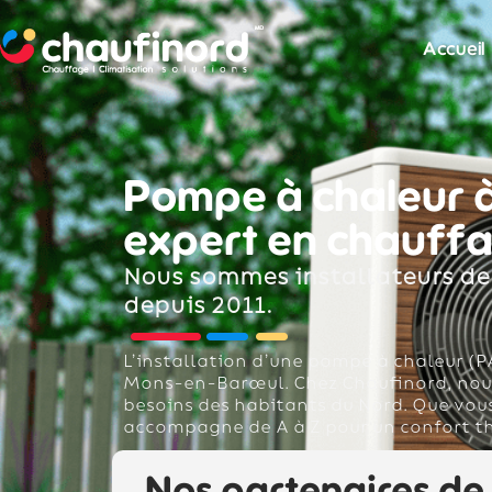
Accueil
Pompe à chaleur à
expert en chauff
Nous sommes installateurs de
depuis 2011.
L’installation d’une pompe à chaleur (
Mons-en-Barœul. Chez Chaufinord, nous
besoins des habitants du Nord. Que vous
accompagne de A à Z pour un confort t
Nos partenaires de