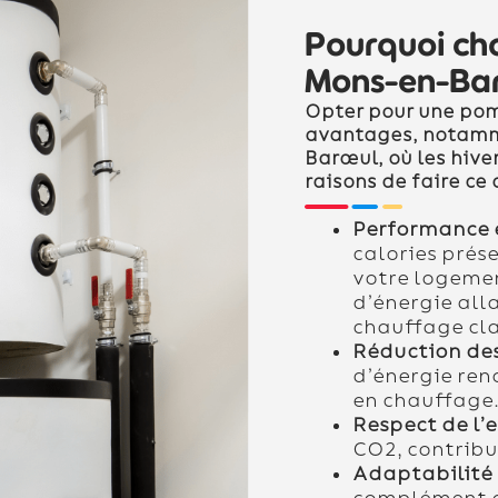
Pourquoi cho
Mons-en-Ba
Opter pour une po
avantages, notamm
Barœul, où les hive
raisons de faire ce 
Performance 
calories prése
votre logeme
d’énergie all
chauffage cla
Réduction des
d’énergie ren
en chauffage
Respect de l
CO2, contribu
Adaptabilité