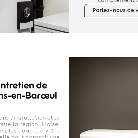
complément d
Parlez-nous de v
entretien de
ons-en-Barœul
ns l’installation et la
e la région lilloise.
le plus adapté à votre
lle pour garantir une