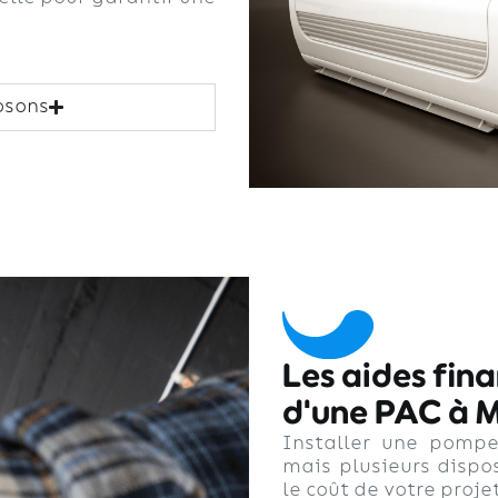
osons
Les aides fina
d'une PAC à 
Installer une pompe
mais plusieurs dispos
le coût de votre projet