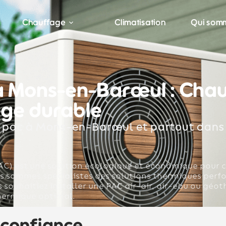
Chauffage
Climatisation
Qui som
 Mons-en-Barœul : Chau
age durable
 pac à Mons-en-Barœul et partout dans
PAC) est une solution écologique et économique pour 
 sommes spécialistes des solutions thermiques perf
 souhaitiez installer une PAC air-air, air-eau ou géo
hermique optimal.
 confiance