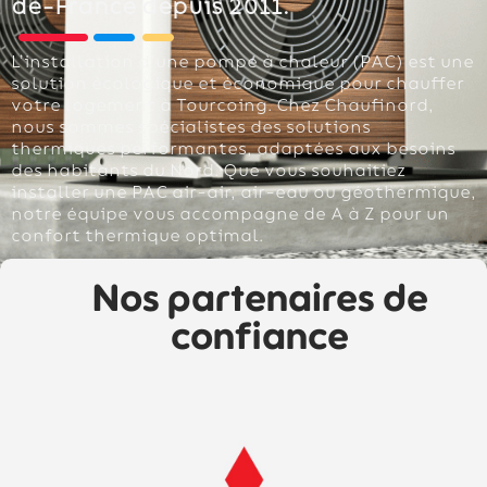
de-France depuis 2011.
L’installation d’une pompe à chaleur (PAC) est une
solution écologique et économique pour chauffer
votre logement à Tourcoing. Chez Chaufinord,
nous sommes spécialistes des solutions
thermiques performantes, adaptées aux besoins
des habitants du Nord. Que vous souhaitiez
installer une PAC air-air, air-eau ou géothermique,
notre équipe vous accompagne de A à Z pour un
confort thermique optimal.
Nos partenaires de
confiance