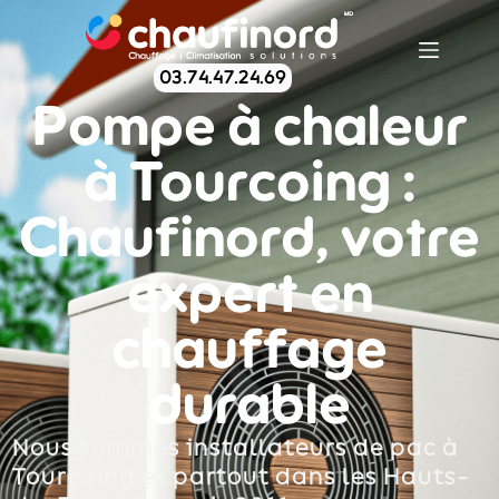
03.74.47.24.69
Pompe à chaleur
à Tourcoing :
Chaufinord, votre
expert en
chauffage
durable
Nous sommes installateurs de pac à
Tourcoing et partout dans les Hauts-