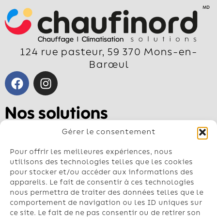
124 rue pasteur, 59 370 Mons-en-
Barœul
Nos solutions
Pompe à chaleur air-air
Gérer le consentement
Pompe à chaleur air-eau
Géothermie
Pour offrir les meilleures expériences, nous
Chauffe-eau
utilisons des technologies telles que les cookies
pour stocker et/ou accéder aux informations des
Climatisation
appareils. Le fait de consentir à ces technologies
nous permettra de traiter des données telles que le
Contactez-nous
comportement de navigation ou les ID uniques sur
Nos conseillers vous répondent du lundi
ce site. Le fait de ne pas consentir ou de retirer son