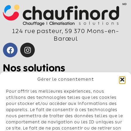
124 rue pasteur, 59 370 Mons-en-
Barœul
Nos solutions
Pompe à chaleur air-air
Gérer le consentement
Pompe à chaleur air-eau
Géothermie
Pour offrir les meilleures expériences, nous
Chauffe-eau
utilisons des technologies telles que les cookies
pour stocker et/ou accéder aux informations des
Climatisation
appareils. Le fait de consentir à ces technologies
nous permettra de traiter des données telles que le
Contactez-nous
comportement de navigation ou les ID uniques sur
Nos conseillers vous répondent du lundi
ce site. Le fait de ne pas consentir ou de retirer son