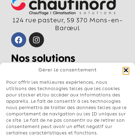
124 rue pasteur, 59 370 Mons-en-
Barœul
Nos solutions
Pompe à chaleur air-air
Gérer le consentement
Pompe à chaleur air-eau
Géothermie
Pour offrir les meilleures expériences, nous
Chauffe-eau
utilisons des technologies telles que les cookies
pour stocker et/ou accéder aux informations des
Climatisation
appareils. Le fait de consentir à ces technologies
nous permettra de traiter des données telles que le
Contactez-nous
comportement de navigation ou les ID uniques sur
Nos conseillers vous répondent du
ce site. Le fait de ne pas consentir ou de retirer son
lundi au vendredi de 8h à 18h
consentement peut avoir un effet négatif sur
certaines caractéristiques et fonctions.