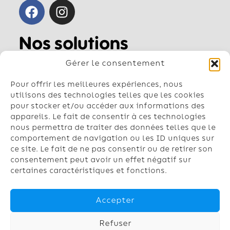
Nos solutions
Pompe à chaleur air-air
Gérer le consentement
Pompe à chaleur air-eau
Géothermie
Pour offrir les meilleures expériences, nous
Chauffe-eau
utilisons des technologies telles que les cookies
pour stocker et/ou accéder aux informations des
Climatisation
appareils. Le fait de consentir à ces technologies
nous permettra de traiter des données telles que le
Contactez-nous
comportement de navigation ou les ID uniques sur
Nos conseillers vous répondent du
ce site. Le fait de ne pas consentir ou de retirer son
lundi au vendredi de 8h à 18h
consentement peut avoir un effet négatif sur
certaines caractéristiques et fonctions.
03.74.47.24.69
contact@chaufinord.fr
Accepter
Refuser