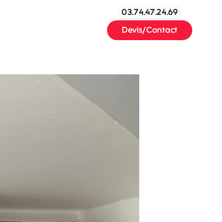
03.74.47.24.69
mes-nous
Plus
Devis/Contact